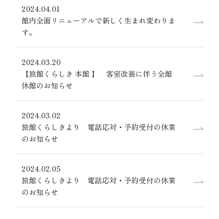
ご対応時間 9:00～18:00
2024.04.01
館内全面リニューアルで新しく生まれ変わりま
FAX：
086-422-0990
す。
お問い合わせ
2024.03.20
くらしき
旅館
【旅館くらしき 本館 】 客室改装に伴う全館
休館のお知らせ
〒710-0054
岡山県倉敷市本町4-1
2024.03.02
旅館くらしきより 電話応対・予約受付の休業
チェックイン 15:00〜
のお知らせ
／
チェックアウト 〜11:00
お知らせ
求人情報
個人情
2024.02.05
旅館くらしきより 電話応対・予約受付の休業
のお知らせ