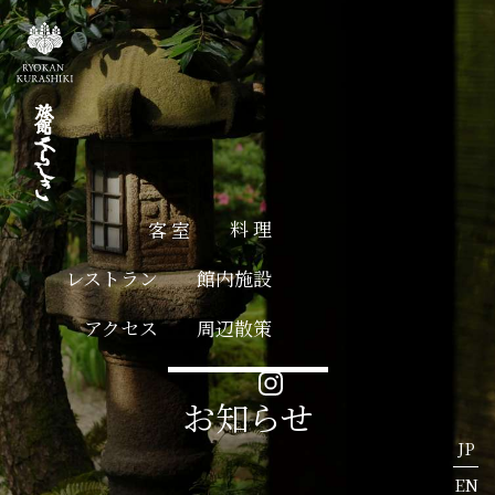
HOME
旅館くらしき 
客 室
部屋で選ぶ
乾の間
西の間
旅館くらしき 本館
料 理
客 室
Residence
[レジデンス]
奥座敷
東の間
旅館くらしき 本館
Residence
[レジデンス]
レストラン
館内施設
巽の間
蔵の間
館内施設
アクセス
周辺散策
周辺散策
プランで選ぶ
お知らせ
予約の確認・変
JP
EN