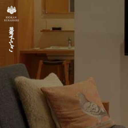
HOME
客 室
乾の間
旅館くらしき 本館
Residence
[レジデンス]
奥座敷
巽の間
館内施設
周辺散策
プランで選ぶ