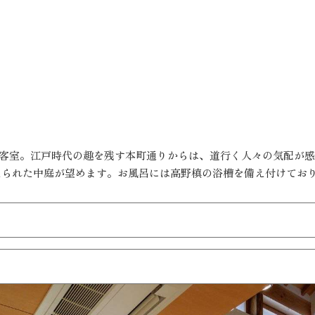
の客室。江戸時代の趣を残す本町通りからは、道行く人々の気配が
えられた中庭が望めます。お風呂には高野槙の浴槽を備え付けてお