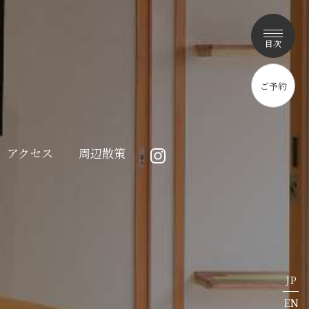
目次
Instagram
ご予約
料 理
ゆの間
レストラン
松の間
アクセス
周辺散策
アクセス
空室カレンダー
JP
EN