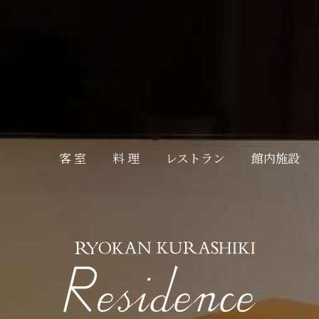
旅館くらしき 本館
部屋で選ぶ
西の間
東の間
料 理
レストラン
館内施設
客 室
蔵の間
旅館くらしき 本館
Residence
[レジデンス]
予約の確認・変更